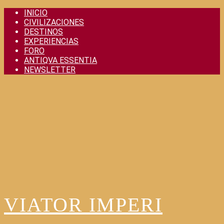
Skip
INICIO
to
CIVILIZACIONES
content
DESTINOS
EXPERIENCIAS
FORO
ANTIQVA ESSENTIA
NEWSLETTER
VIATOR IMPERI