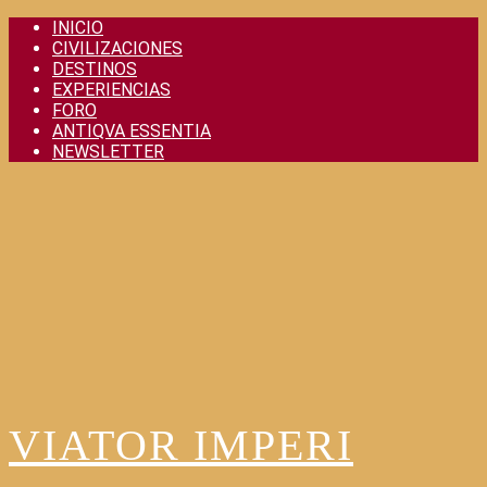
Skip
INICIO
to
CIVILIZACIONES
content
DESTINOS
EXPERIENCIAS
FORO
ANTIQVA ESSENTIA
NEWSLETTER
VIATOR IMPERI