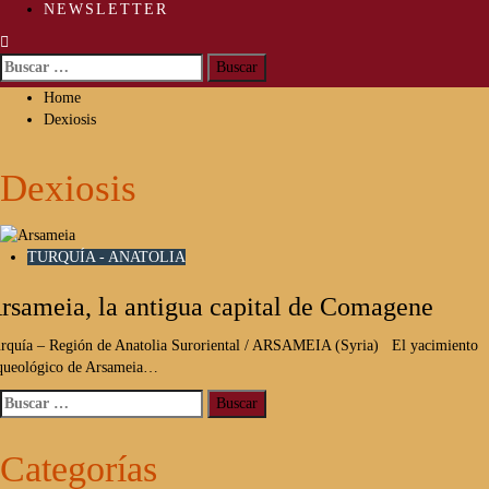
NEWSLETTER
Buscar:
Home
Dexiosis
Dexiosis
TURQUÍA - ANATOLIA
rsameia, la antigua capital de Comagene
rquía – Región de Anatolia Suroriental / ARSAMEIA (Syria) El yacimiento
queológico de Arsameia…
Buscar:
Categorías