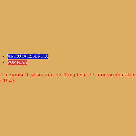
ANTIQVA ESSENTIA
POMPEYA
a segunda destrucción de Pompeya. El bombardeo alia
e 1943