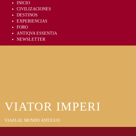
Skip
INICIO
to
CIVILIZACIONES
content
DESTINOS
EXPERIENCIAS
FORO
ANTIQVA ESSENTIA
NEWSLETTER
VIATOR IMPERI
VIAJA AL MUNDO ANTIGUO
Primary
Menu