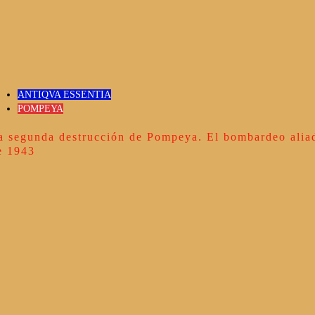
ANTIQVA ESSENTIA
POMPEYA
a segunda destrucción de Pompeya. El bombardeo alia
e 1943