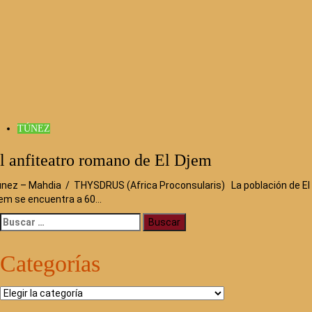
TÚNEZ
l anfiteatro romano de El Djem
nez – Mahdia / THYSDRUS (Africa Proconsularis) La población de El
em se encuentra a 60…
Buscar:
Categorías
Categorías