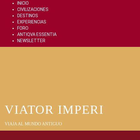
Skip
INICIO
to
CIVILIZACIONES
content
DESTINOS
EXPERIENCIAS
FORO
ANTIQVA ESSENTIA
NEWSLETTER
VIATOR IMPERI
VIAJA AL MUNDO ANTIGUO
Primary
Menu