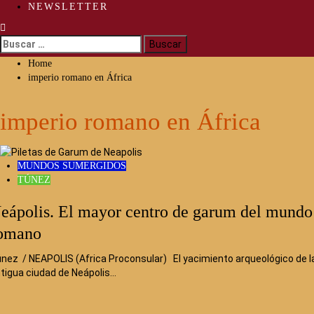
NEWSLETTER
Buscar:
Home
imperio romano en África
imperio romano en África
MUNDOS SUMERGIDOS
TÚNEZ
eápolis. El mayor centro de garum del mundo
omano
nez / NEAPOLIS (Africa Proconsular) El yacimiento arqueológico de l
tigua ciudad de Neápolis…