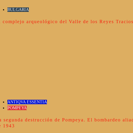
BULGARIA
l complejo arqueológico del Valle de los Reyes Tracio
ANTIQVA ESSENTIA
POMPEYA
a segunda destrucción de Pompeya. El bombardeo alia
e 1943