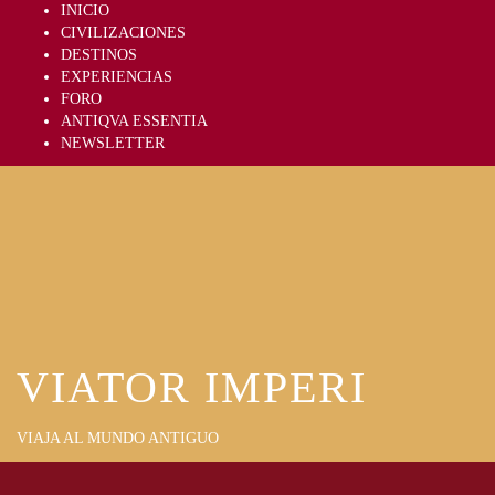
Skip
INICIO
to
CIVILIZACIONES
content
DESTINOS
EXPERIENCIAS
FORO
ANTIQVA ESSENTIA
NEWSLETTER
VIATOR IMPERI
VIAJA AL MUNDO ANTIGUO
Primary
Menu