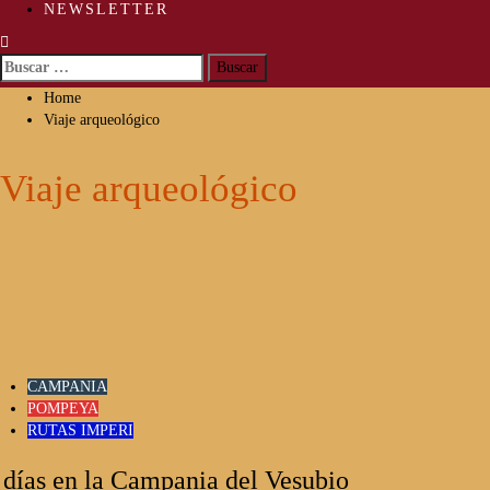
NEWSLETTER
Buscar:
Home
Viaje arqueológico
Viaje arqueológico
CAMPANIA
POMPEYA
RUTAS IMPERI
 días en la Campania del Vesubio