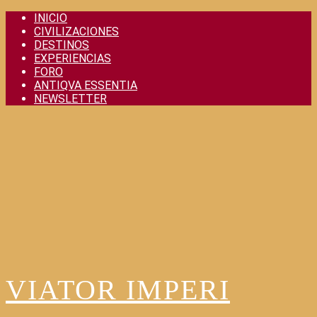
Skip
INICIO
to
CIVILIZACIONES
content
DESTINOS
EXPERIENCIAS
FORO
ANTIQVA ESSENTIA
NEWSLETTER
VIATOR IMPERI