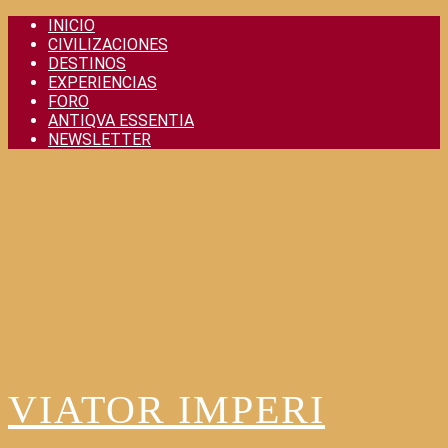
Skip
INICIO
to
CIVILIZACIONES
content
DESTINOS
EXPERIENCIAS
FORO
ANTIQVA ESSENTIA
NEWSLETTER
VIATOR IMPERI