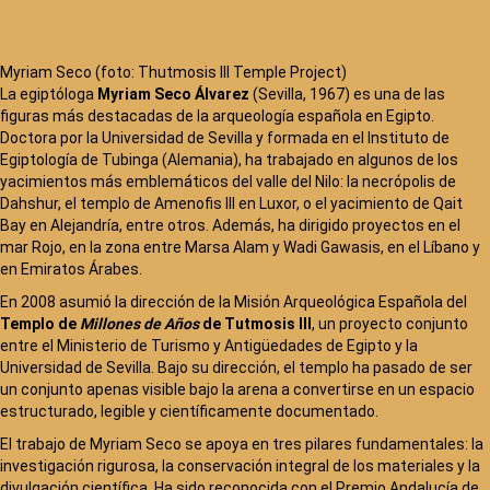
Myriam Seco (foto: Thutmosis III Temple Project)
La egiptóloga
Myriam Seco Álvarez
(Sevilla, 1967) es una de las
figuras más destacadas de la arqueología española en Egipto.
Doctora por la Universidad de Sevilla y formada en el Instituto de
Egiptología de Tubinga (Alemania), ha trabajado en algunos de los
yacimientos más emblemáticos del valle del Nilo: la necrópolis de
Dahshur, el templo de Amenofis III en Luxor, o el yacimiento de Qait
Bay en Alejandría, entre otros. Además, ha dirigido proyectos en el
mar Rojo, en la zona entre Marsa Alam y Wadi Gawasis, en el Líbano y
en Emiratos Árabes.
En 2008 asumió la dirección de la Misión Arqueológica Española del
Templo de
Millones de Años
de Tutmosis III
, un proyecto conjunto
entre el Ministerio de Turismo y Antigüedades de Egipto y la
Universidad de Sevilla. Bajo su dirección, el templo ha pasado de ser
un conjunto apenas visible bajo la arena a convertirse en un espacio
estructurado, legible y científicamente documentado.
El trabajo de Myriam Seco se apoya en tres pilares fundamentales: la
investigación rigurosa, la conservación integral de los materiales y la
divulgación científica. Ha sido reconocida con el Premio Andalucía de