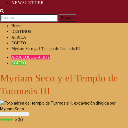
NEWSLETTER
Buscar:
Home
DESTINOS
ÁFRICA
EGIPTO
Myriam Seco y el Templo de Tutmosis III
ARQUEOLOGÍA HOY
EGIPTO
Myriam Seco y el Templo de
Tutmosis III
5
(
8
)