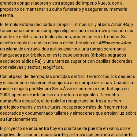
grandes conquistadores y estrategas del Imperio Nuevo, con el
propósito de mantener su culto funerario y asegurar su memoria
eterna.
El templo estaba dedicado al propio Tutmosis III y al dios Amón-Ra, y
funcionaba como un complejo religioso, administrativo y económico
donde se celebraban rituales diarios, procesiones y ofrendas. Su
diseño seguía el modelo clásico de los templos de
Millones de Años
:
un pilono de entrada, dos patios abiertos, una rampa ceremonial
flanqueada por árboles, en este caso perseas (árboles sagrados
asociados al dios Ra), y una terraza superior con capillas decoradas
con relieves y textos jeroglíficos.
Con el paso del tiempo, las crecidas del Nilo, terremotos, los saqueos
y el abandono redujeron el conjunto a un campo de ruinas. Cuando la
misión dirigida por Myriam Seco Álvarez comenzó sus trabajos en
2008, apenas se intuían las estructuras originales. Dieciocho
campañas después, el templo ha recuperado su traza: se han
protegido muros y estructuras, recuperado miles de fragmentos
decorados y documentado talleres y almacenes que arrojan luz sobre
su funcionamiento.
El proyecto se encuentra hoy en una fase de puesta en valor, con el
objetivo de crear un recorrido interpretativo que permita al visitante