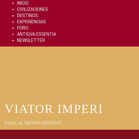
Skip
INICIO
to
CIVILIZACIONES
content
DESTINOS
EXPERIENCIAS
FORO
ANTIQVA ESSENTIA
NEWSLETTER
VIATOR IMPERI
VIAJA AL MUNDO ANTIGUO
Primary
Menu