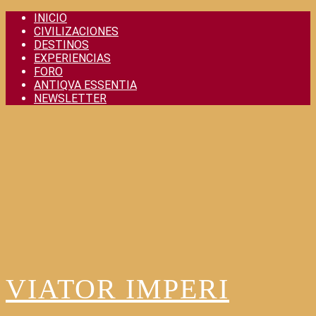
Skip
INICIO
to
CIVILIZACIONES
content
DESTINOS
EXPERIENCIAS
FORO
ANTIQVA ESSENTIA
NEWSLETTER
VIATOR IMPERI