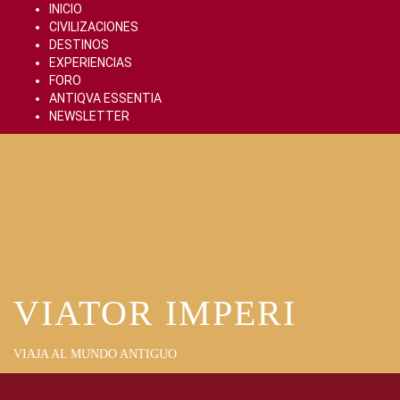
Skip
INICIO
to
CIVILIZACIONES
content
DESTINOS
EXPERIENCIAS
FORO
ANTIQVA ESSENTIA
NEWSLETTER
VIATOR IMPERI
VIAJA AL MUNDO ANTIGUO
Primary
Menu