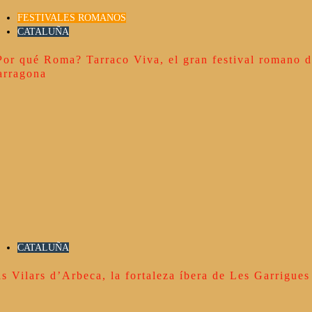
FESTIVALES ROMANOS
CATALUÑA
Por qué Roma? Tarraco Viva, el gran festival romano 
arragona
CATALUÑA
ls Vilars d’Arbeca, la fortaleza íbera de Les Garrigues