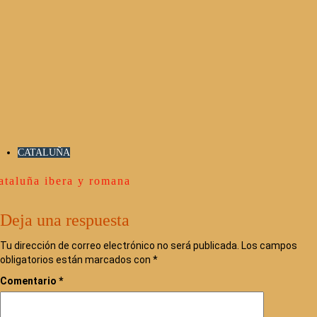
CATALUÑA
ataluña ibera y romana
Deja una respuesta
Tu dirección de correo electrónico no será publicada.
Los campos
obligatorios están marcados con
*
Comentario
*