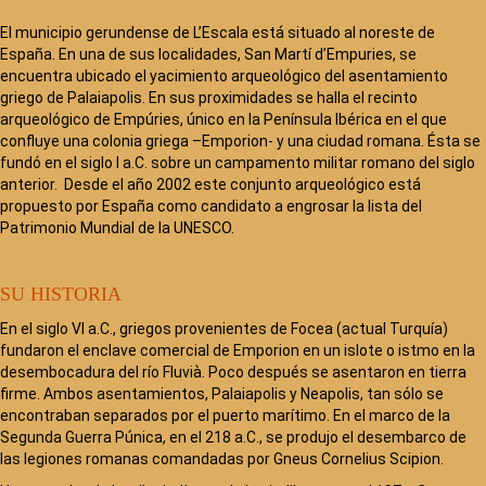
El municipio gerundense de L’Escala está situado al noreste de
España. En una de sus localidades, San Martí d’Empuries, se
encuentra ubicado el yacimiento arqueológico del asentamiento
griego de Palaiapolis. En sus proximidades se halla el recinto
arqueológico de Empúries, único en la Península Ibérica en el que
confluye una colonia griega –Emporion- y una ciudad romana. Ésta se
fundó en el siglo I a.C. sobre un campamento militar romano del siglo
anterior. Desde el año 2002 este conjunto arqueológico está
propuesto por España como candidato a engrosar la lista del
Patrimonio Mundial de la UNESCO.
SU HISTORIA
En el siglo VI a.C., griegos provenientes de Focea (actual Turquía)
fundaron el enclave comercial de Emporion en un islote o istmo en la
desembocadura del río Fluvià. Poco después se asentaron en tierra
firme. Ambos asentamientos, Palaiapolis y Neapolis, tan sólo se
encontraban separados por el puerto marítimo. En el marco de la
Segunda Guerra Púnica, en el 218 a.C., se produjo el desembarco de
las legiones romanas comandadas por Gneus Cornelius Scipion.