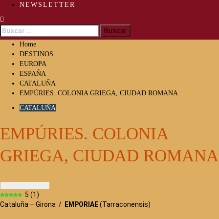
NEWSLETTER
Buscar:
Home
DESTINOS
EUROPA
ESPAÑA
CATALUÑA
EMPÚRIES. COLONIA GRIEGA, CIUDAD ROMANA
CATALUÑA
EMPÚRIES. COLONIA
GRIEGA, CIUDAD ROMANA
5
(
1
)
Cataluña – Girona /
EMPORIAE
(Tarraconensis)