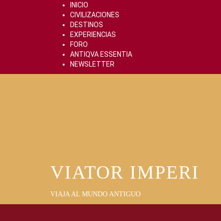
Skip
INICIO
to
CIVILIZACIONES
content
DESTINOS
EXPERIENCIAS
FORO
ANTIQVA ESSENTIA
NEWSLETTER
VIATOR IMPERI
VIAJA AL MUNDO ANTIGUO
Primary
Menu