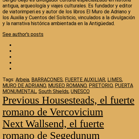
antigua, arqueología y viajes culturales. Es fundador y editor
de viatorimperi.es y autor de los libros El Muro de Adriano y
los Auxilia y Cuentos del Solsticio, vinculados a la divulgación
y la narrativa histórica ambientada en la Antigüedad.
See author's posts
Tags:
Arbeia
,
BARRACONES
,
FUERTE AUXILIAR
,
LIMES
,
MURO DE ADRIANO
,
MUSEO ROMANO
,
PRETORIO
,
PUERTA
MONUMENTAL
,
South Shields
,
UNESCO
Previous
Housesteads, el fuerte
Continue
Reading
romano de Vercovicium
Next
Wallsend, el fuerte
romano de Segedunum