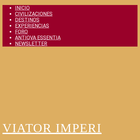
Skip
INICIO
to
CIVILIZACIONES
content
DESTINOS
EXPERIENCIAS
FORO
ANTIQVA ESSENTIA
NEWSLETTER
VIATOR IMPERI