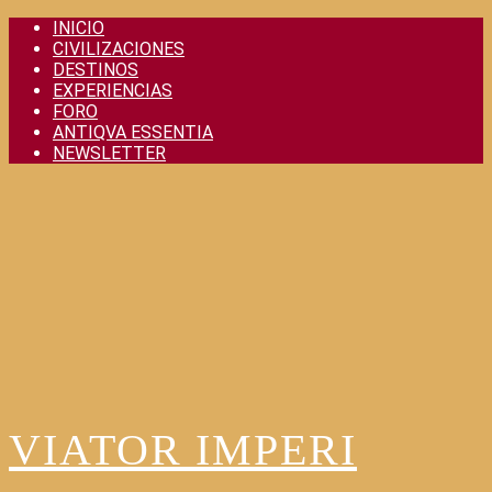
Skip
INICIO
to
CIVILIZACIONES
content
DESTINOS
EXPERIENCIAS
FORO
ANTIQVA ESSENTIA
NEWSLETTER
VIATOR IMPERI