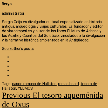
Sergio
administrator
Sergio Geijo es divulgador cultural especializado en historia
antigua, arqueología y viajes culturales. Es fundador y editor
de viatorimperi.es y autor de los libros El Muro de Adriano y
los Auxilia y Cuentos del Solsticio, vinculados a la divulgación
y la narrativa histórica ambientada en la Antigüedad.
See author's posts
Tags:
casco romano de Hallaton
,
roman hoard
,
tesoro de
Hallaton
,
YELMOS
Previous
El tesoro aqueménida
Continue
Reading
de Oxus