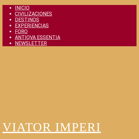
Skip
INICIO
to
CIVILIZACIONES
content
DESTINOS
EXPERIENCIAS
FORO
ANTIQVA ESSENTIA
NEWSLETTER
VIATOR IMPERI