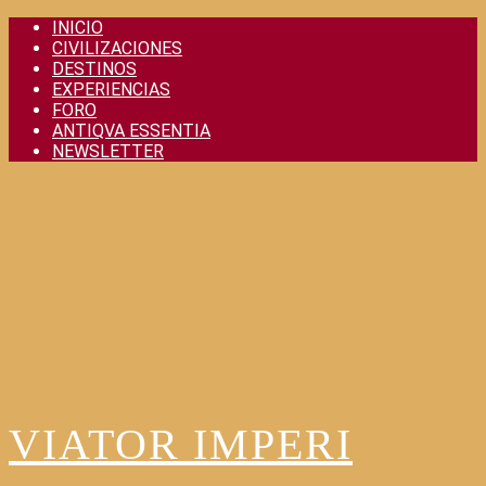
Skip
INICIO
to
CIVILIZACIONES
content
DESTINOS
EXPERIENCIAS
FORO
ANTIQVA ESSENTIA
NEWSLETTER
VIATOR IMPERI