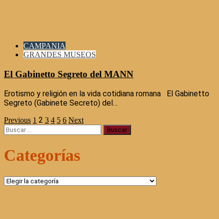
CAMPANIA
GRANDES MUSEOS
El Gabinetto Segreto del MANN
Erotismo y religión en la vida cotidiana romana El Gabinetto
Segreto (Gabinete Secreto) del…
2
Paginación
Previous
1
3
4
5
6
Next
Buscar:
de
Categorías
entradas
Categorías