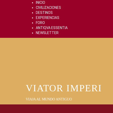
Skip
INICIO
to
CIVILIZACIONES
content
DESTINOS
EXPERIENCIAS
FORO
ANTIQVA ESSENTIA
NEWSLETTER
VIATOR IMPERI
VIAJA AL MUNDO ANTIGUO
Primary
Menu