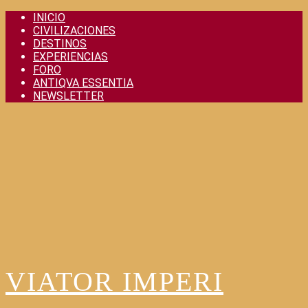
Skip
INICIO
to
CIVILIZACIONES
content
DESTINOS
EXPERIENCIAS
FORO
ANTIQVA ESSENTIA
NEWSLETTER
VIATOR IMPERI