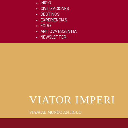
Skip
INICIO
to
CIVILIZACIONES
content
DESTINOS
EXPERIENCIAS
FORO
ANTIQVA ESSENTIA
NEWSLETTER
VIATOR IMPERI
VIAJA AL MUNDO ANTIGUO
Primary
Menu