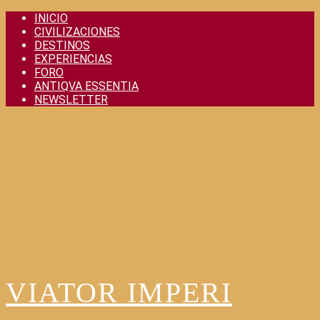
Skip
INICIO
to
CIVILIZACIONES
content
DESTINOS
EXPERIENCIAS
FORO
ANTIQVA ESSENTIA
NEWSLETTER
VIATOR IMPERI