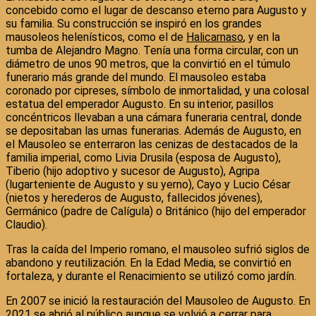
concebido como el lugar de descanso eterno para Augusto y
su familia. Su construcción se inspiró en los grandes
mausoleos helenísticos, como el de
Halicarnaso
, y en la
tumba de Alejandro Magno. Tenía una forma circular, con un
diámetro de unos 90 metros, que la convirtió en el túmulo
funerario más grande del mundo. El mausoleo estaba
coronado por cipreses, símbolo de inmortalidad, y una colosal
estatua del emperador Augusto. En su interior, pasillos
concéntricos llevaban a una cámara funeraria central, donde
se depositaban las urnas funerarias. Además de Augusto, en
el Mausoleo se enterraron las cenizas de destacados de la
familia imperial, como Livia Drusila (esposa de Augusto),
Tiberio (hijo adoptivo y sucesor de Augusto), Agripa
(lugarteniente de Augusto y su yerno), Cayo y Lucio César
(nietos y herederos de Augusto, fallecidos jóvenes),
Germánico (padre de Calígula) o Británico (hijo del emperador
Claudio).
Tras la caída del Imperio romano, el mausoleo sufrió siglos de
abandono y reutilización. En la Edad Media, se convirtió en
fortaleza, y durante el Renacimiento se utilizó como jardín.
En 2007 se inició la restauración del Mausoleo de Augusto. En
2021 se abrió al público aunque se volvió a cerrar para