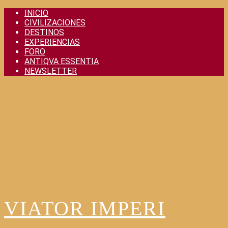
Skip
INICIO
to
CIVILIZACIONES
content
DESTINOS
EXPERIENCIAS
FORO
ANTIQVA ESSENTIA
NEWSLETTER
VIATOR IMPERI