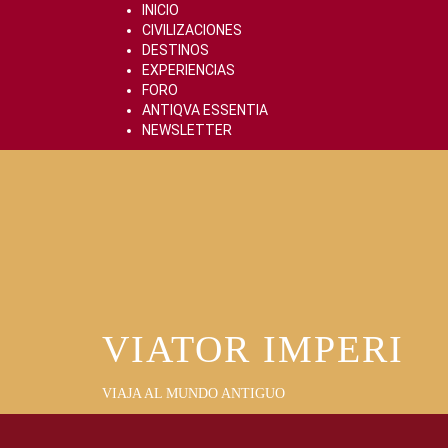
Skip
INICIO
to
CIVILIZACIONES
content
DESTINOS
EXPERIENCIAS
FORO
ANTIQVA ESSENTIA
NEWSLETTER
VIATOR IMPERI
VIAJA AL MUNDO ANTIGUO
Primary
Menu