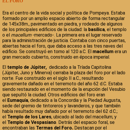
EL FORO
Era el centro de la vida social y política de Pompeya. Estaba
formado por un amplio espacio abierto de forma rectangular
de 145x38m., pavimentado en piedra, y rodeado de algunos
de los principales edificios de la ciudad: la
basílica
, el templo
o el
macellum
-mercado-. La primera era el lugar reservado
para la administración de justicia. Contaba con cinco puertas,
abiertas hacia el foro, que daba acceso a las tres naves del
edificio. Se construyó en torno al 120 a.C. El
macellum
era un
gran mercado cubierto, construido en época imperial.
El
templo de Júpiter,
dedicado a la Tríada Capitolina
(Júpiter, Juno y Minerva) cerraba la plaza del foro por el lado
norte. Fue construido en el siglo II a.C., resultando
gravemente dañado en el terremoto del año 62 d.C. Estaba
siendo restaurado en el momento de la erupción del Vesubio
que sepultó la ciudad. Otros edificios del foro eran
el
Eumaquía
, dedicado a la Concordia y la Piedad Augusta,
sede del gremio de tintoreros y lavanderos, y que también
había resultado muy dañado por el terremoto del 62 d.C.;
el
Templo de los Lares
, ubicado al lado del macellum; y
el
Templo de Vespasiano
. Detrás del espacio foral, se
encontraban las
Termas del Foro.
Destacan por el