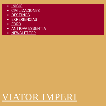
Skip
INICIO
to
CIVILIZACIONES
content
DESTINOS
EXPERIENCIAS
FORO
ANTIQVA ESSENTIA
NEWSLETTER
VIATOR IMPERI