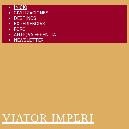
Skip
INICIO
to
CIVILIZACIONES
content
DESTINOS
EXPERIENCIAS
FORO
ANTIQVA ESSENTIA
NEWSLETTER
VIATOR IMPERI