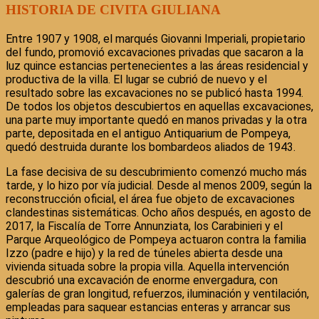
HISTORIA DE CIVITA GIULIANA
Entre 1907 y 1908, el marqués Giovanni Imperiali, propietario
del fundo, promovió excavaciones privadas que sacaron a la
luz quince estancias pertenecientes a las áreas residencial y
productiva de la villa. El lugar se cubrió de nuevo y el
resultado sobre las excavaciones no se publicó hasta 1994.
De todos los objetos descubiertos en aquellas excavaciones,
una parte muy importante quedó en manos privadas y la otra
parte, depositada en el antiguo Antiquarium de Pompeya,
quedó destruida durante los bombardeos aliados de 1943.
La fase decisiva de su descubrimiento comenzó mucho más
tarde, y lo hizo por vía judicial. Desde al menos 2009, según la
reconstrucción oficial, el área fue objeto de excavaciones
clandestinas sistemáticas. Ocho años después, en agosto de
2017, la Fiscalía de Torre Annunziata, los Carabinieri y el
Parque Arqueológico de Pompeya actuaron contra la familia
Izzo (padre e hijo) y la red de túneles abierta desde una
vivienda situada sobre la propia villa. Aquella intervención
descubrió una excavación de enorme envergadura, con
galerías de gran longitud, refuerzos, iluminación y ventilación,
empleadas para saquear estancias enteras y arrancar sus