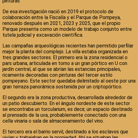
pinturas.
De esa investigación nació en 2019 el protocolo de
colaboración entre la Fiscalía y el Parque de Pompeya,
renovado después en 2021, 2023 y 2025, que el propio
Parque presenta como un modelo de trabajo conjunto entre
tutela judicial y excavación científica.
Las campañas arqueológicas recientes han permitido perfilar
mejor la planta del complejo. La villa estaba organizada en
tres grandes sectores. El primero era la zona residencial o
pars urbana, articulada en torno a un gran pórtico en U con
jardín central, al que se abrían las estancias principales,
ricamente decoradas con pinturas del tercer estilo
pompeyano. Este sector quedaba delimitado al oeste por una
gran terraza panorámica sostenida por un criptopórtico.
El segundo era la zona productiva, desarrollada alrededor de
un patio descubierto. En el ángulo nordeste de este sector
se encontraba un torcularium, es decir, un espacio destinado
al prensado de la uva, probablemente conectado con una
cella vinaria o sala de almacenamiento del vino.
El tercero era el barrio servil, destinado a los esclavos que
vivían y trabajaban en la propiedad. Ahí se situaban las