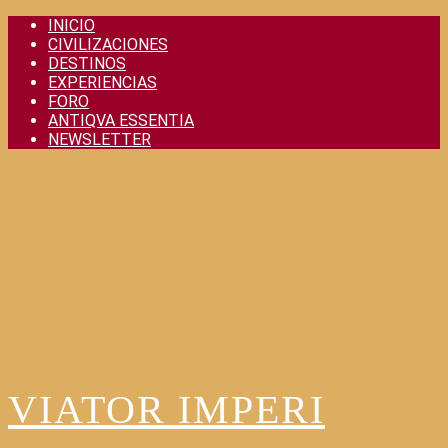
Skip
INICIO
to
CIVILIZACIONES
content
DESTINOS
EXPERIENCIAS
FORO
ANTIQVA ESSENTIA
NEWSLETTER
VIATOR IMPERI