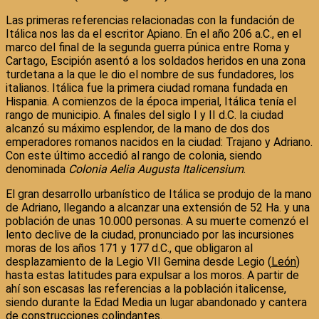
Las primeras referencias relacionadas con la fundación de
Itálica nos las da el escritor Apiano. En el año 206 a.C., en el
marco del final de la segunda guerra púnica entre Roma y
Cartago, Escipión asentó a los soldados heridos en una zona
turdetana a la que le dio el nombre de sus fundadores, los
italianos. Itálica fue la primera ciudad romana fundada en
Hispania. A comienzos de la época imperial, Itálica tenía el
rango de municipio. A finales del siglo I y II d.C. la ciudad
alcanzó su máximo esplendor, de la mano de dos dos
emperadores romanos nacidos en la ciudad: Trajano y Adriano.
Con este último accedió al rango de colonia, siendo
denominada
Colonia Aelia Augusta Italicensium
.
El gran desarrollo urbanístico de Itálica se produjo de la mano
de Adriano, llegando a alcanzar una extensión de 52 Ha. y una
población de unas 10.000 personas. A su muerte comenzó el
lento declive de la ciudad, pronunciado por las incursiones
moras de los años 171 y 177 d.C., que obligaron al
desplazamiento de la Legio VII Gemina desde Legio (
León
)
hasta estas latitudes para expulsar a los moros. A partir de
ahí son escasas las referencias a la población italicense,
siendo durante la Edad Media un lugar abandonado y cantera
de construcciones colindantes.