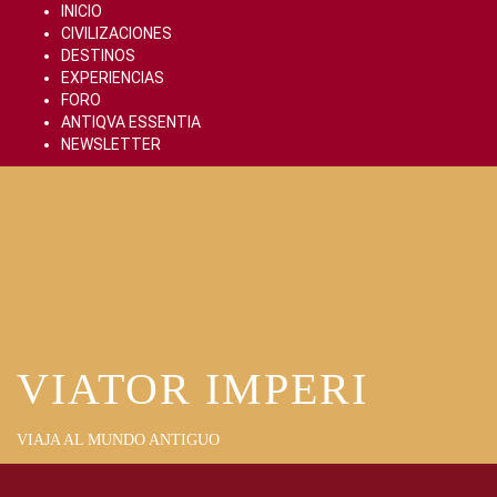
Skip
INICIO
to
CIVILIZACIONES
content
DESTINOS
EXPERIENCIAS
FORO
ANTIQVA ESSENTIA
NEWSLETTER
VIATOR IMPERI
VIAJA AL MUNDO ANTIGUO
Primary
Menu