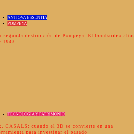
ANTIQVA ESSENTIA
POMPEYA
a segunda destrucción de Pompeya. El bombardeo alia
e 1943
TECNOLOGÍA Y PATRIMONIO
R. CASALS: cuando el 3D se convierte en una
erramienta para investigar el pasado