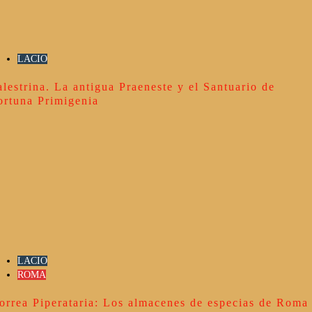
LACIO
alestrina. La antigua Praeneste y el Santuario de
ortuna Primigenia
LACIO
ROMA
orrea Piperataria: Los almacenes de especias de Roma