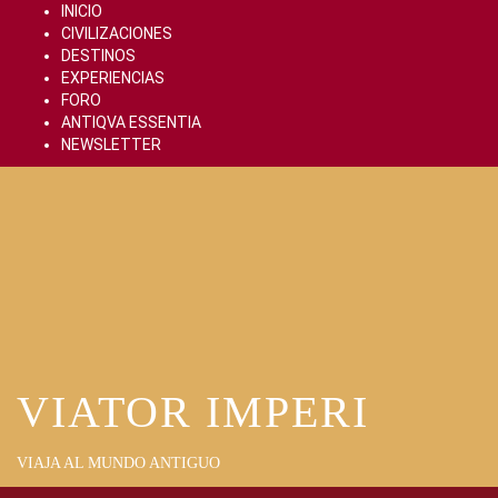
Skip
INICIO
to
CIVILIZACIONES
content
DESTINOS
EXPERIENCIAS
FORO
ANTIQVA ESSENTIA
NEWSLETTER
VIATOR IMPERI
VIAJA AL MUNDO ANTIGUO
Primary