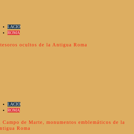
LACIO
ROMA
 tesoros ocultos de la Antigua Roma
LACIO
ROMA
l Campo de Marte, monumentos emblemáticos de la
ntigua Roma