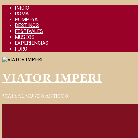
Skip
INICIO
to
ROMA
content
POMPEYA
DESTINOS
FESTIVALES
MUSEOS
EXPERIENCIAS
FORO
VIATOR IMPERI
VIAJA AL MUNDO ANTIGUO
Primary
Menu