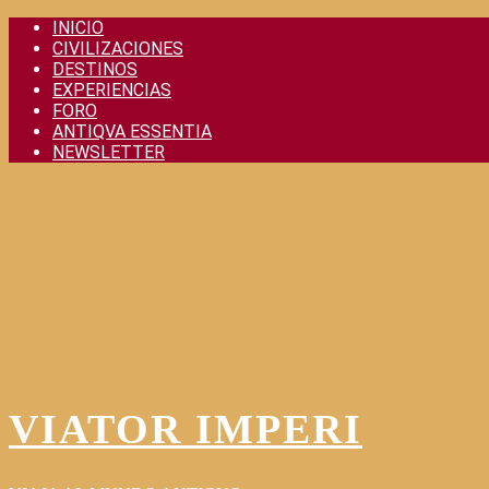
Skip
INICIO
to
CIVILIZACIONES
content
DESTINOS
EXPERIENCIAS
FORO
ANTIQVA ESSENTIA
NEWSLETTER
VIATOR IMPERI